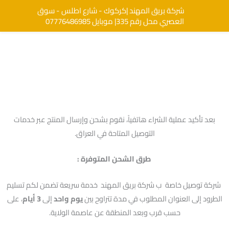
خطي
شركة بريق المهند |كركوك - شارع اطلس - سوق
البحث
لى
العصري محل رقم 335| موبايل 07776486985
لمحتوى
بعد تأكيد عملية الشراء هاتفياً، نقوم بشحن وإرسال المنتج عبر خدمات
التوصيل المتاحة في العراق.
طرق الشحن المتوفرة :
شركة توصيل خاصة ب شركة بريق المهند
خدمة سريعة تضمن لكم تسليم
الطرود إلى العنوان المطلوب في مدة تتراوح بين
يوم واحد
إلى
3 أيام
، على
حسب قرب وبعد المنطقة عن عاصمة الولاية.