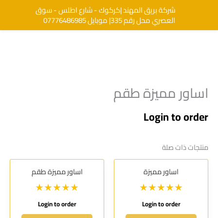
خطي
شركة بريق المهند |كركوك - شارع اطلس - سوق
البحث
لى
العصري محل رقم 335| موبايل 07776486985
لمحتوى
اساور مميزة طقم
Login to order
منتجات ذات صلة
اساور مميزة
اساور مميزة طقم
Login to order
Login to order